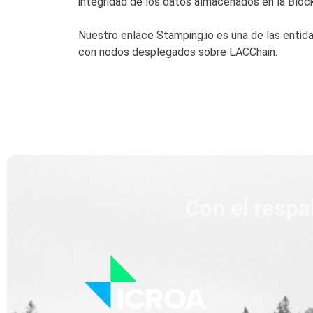
integridad de los datos almacenados en la Bloc
Nuestro enlace Stamping.io es una de las enti
con nodos desplegados sobre LACChain.
Con el respa