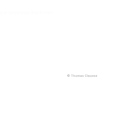
 la tecnología Blockchain
© Thomas Clausse