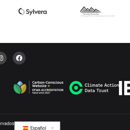
ervados
Español