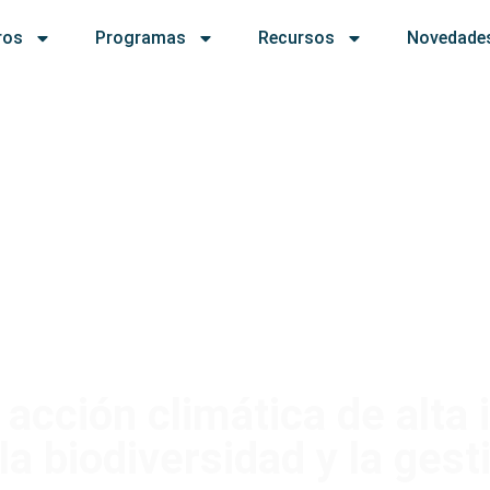
ros
Programas
Recursos
Novedade
 acción climática de alta 
a biodiversidad y la gest