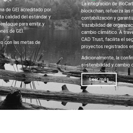
La integración de BioCa
ma de GEI acreditado por
blockchain, refuerza las
ta calidad del estándar y
contabilización y garantiz
l enfoque para emitir y
trazabilidad de organizac
ones de GEI.
cambio climático. A tra
CAD Trust, facilita el se
so con las metas de
proyectos registrados en 
Adicionalmente, la conf
sostenibilidad y cambio c
Leer más