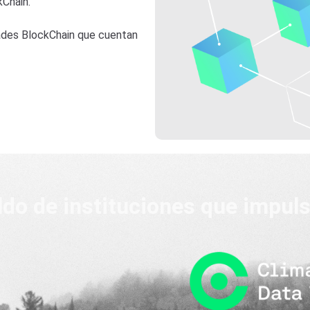
kChain.
dades BlockChain que cuentan
ldo de instituciones que impul